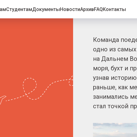
рам
Студентам
Документы
Новости
Архив
FAQ
Контакты
Команда поеде
одно из самых
на Дальнем Во
моря, бухт и п
узнав историю
раньше, как м
занимались ме
стал точкой п