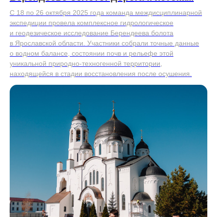
С 18 по 26 октября 2025 года команда междисциплинарной
экспедиции провела комплексное гидрологическое
и геодезическое исследование Берендеева болота
в Ярославской области. Участники собрали точные данные
о водном балансе, состоянии почв и рельефе этой
уникальной природно-техногенной территории,
находящейся в стадии восстановления после осушения.