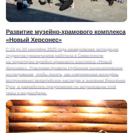
Развитие музейно-храмового комплекса
«Новый Херсонес»
С 13 по 20 сентября 2025 года межвузовская экспедиция
студентов-гуманитариев работала в Севастополе
на территории музейно-храмового комплекса «Новый
Херсонес». Участники провели глубинное социологическое
исследование, чтобы понять, как современная молодёжь
воспринимает византийское наследие и значение Крещения
Руси, и разработать предложения по актуализации этой
темы в медиасфере.