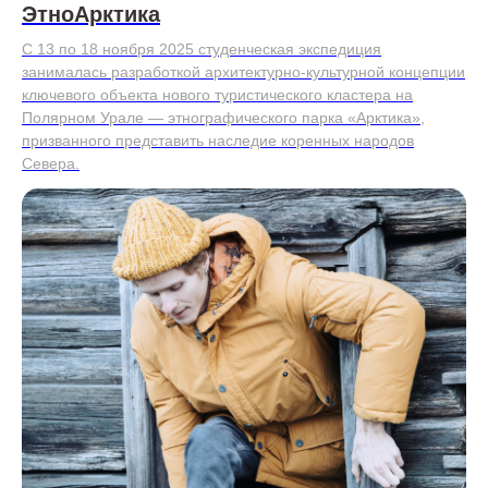
ЭтноАрктика
С 13 по 18 ноября 2025 студенческая экспедиция
занималась разработкой архитектурно-культурной концепции
ключевого объекта нового туристического кластера на
Полярном Урале — этнографического парка «Арктика»,
призванного представить наследие коренных народов
Севера.