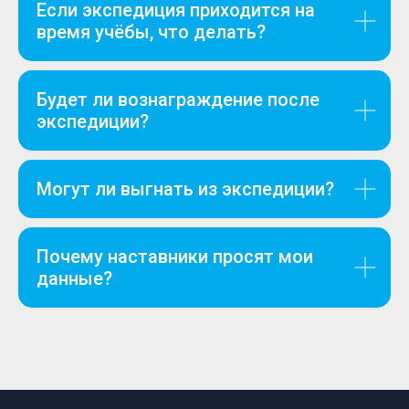
Если экспедиция приходится на
время учёбы, что делать?
Будет ли вознаграждение после
экспедиции?
Могут ли выгнать из экспедиции?
Почему наставники просят мои
данные?