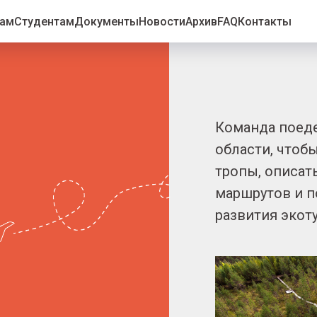
рам
Студентам
Документы
Новости
Архив
FAQ
Контакты
Команда поеде
области, чтоб
тропы, описат
маршрутов и п
развития экоту