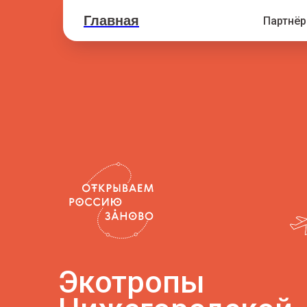
Главная
Партнё
Экотропы
Нижегородской
области